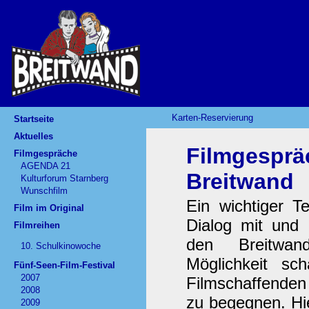
Karten-Reservierung
Startseite
Aktuelles
Filmgesprä
Filmgespräche
AGENDA 21
Breitwand
Kulturforum Starnberg
Wunschfilm
Ein wichtiger Te
Film im Original
Dialog mit und 
Filmreihen
den Breitwan
10. Schulkinowoche
Möglichkeit s
Fünf-Seen-Film-Festival
2007
Filmschaffenden
2008
zu begegnen. Hie
2009