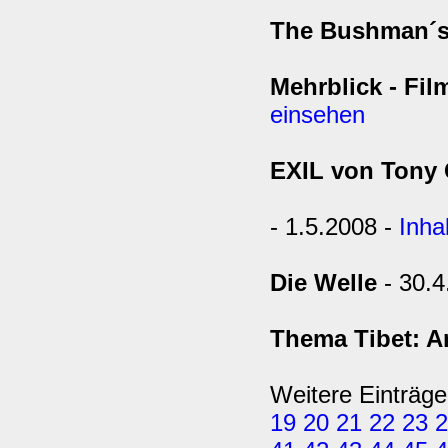
The Bushman´s
Mehrblick - Fil
einsehen
EXIL von Tony G
- 1.5.2008 -
Inha
Die Welle
- 30.4
Thema Tibet: 
Weitere Einträge
19
20
21
22
23
2