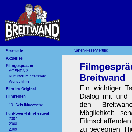
Karten-Reservierung
Startseite
Aktuelles
Filmgesprä
Filmgespräche
AGENDA 21
Breitwand
Kulturforum Starnberg
Wunschfilm
Ein wichtiger Te
Film im Original
Dialog mit und 
Filmreihen
den Breitwan
10. Schulkinowoche
Möglichkeit s
Fünf-Seen-Film-Festival
2007
Filmschaffenden
2008
zu begegnen. Hie
2009