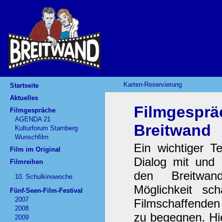
Karten-Reservierung
Startseite
Aktuelles
Filmgesprä
Filmgespräche
AGENDA 21
Breitwand
Kulturforum Starnberg
Wunschfilm
Ein wichtiger Te
Film im Original
Dialog mit und 
Filmreihen
den Breitwan
10. Schulkinowoche
Möglichkeit s
Fünf-Seen-Film-Festival
2007
Filmschaffenden
2008
zu begegnen. Hie
2009