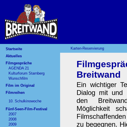
Karten-Reservierung
Startseite
Aktuelles
Filmgesprä
Filmgespräche
AGENDA 21
Breitwand
Kulturforum Starnberg
Wunschfilm
Ein wichtiger Te
Film im Original
Dialog mit und 
Filmreihen
den Breitwan
10. Schulkinowoche
Möglichkeit s
Fünf-Seen-Film-Festival
2007
Filmschaffenden
2008
zu begegnen. Hie
2009