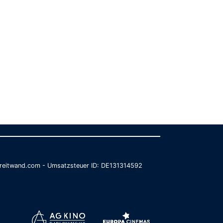
@breitwand.com - Umsatzsteuer ID: DE131314592