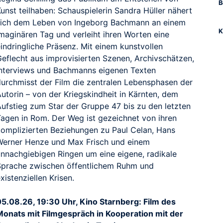
B
unst teilhaben: Schauspielerin Sandra Hüller nähert
sich dem Leben von Ingeborg Bachmann an einem
K
imaginären Tag und verleiht ihren Worten eine
indringliche Präsenz. Mit einem kunstvollen
Geflecht aus improvisierten Szenen, Archivschätzen,
Interviews und Bachmanns eigenen Texten
durchmisst der Film die zentralen Lebensphasen der
utorin – von der Kriegskindheit in Kärnten, dem
Aufstieg zum Star der Gruppe 47 bis zu den letzten
Tagen in Rom. Der Weg ist gezeichnet von ihren
komplizierten Beziehungen zu Paul Celan, Hans
Werner Henze und Max Frisch und einem
unnachgiebigen Ringen um eine eigene, radikale
Sprache zwischen öffentlichem Ruhm und
xistenziellen Krisen.
05.08.26, 19:30 Uhr, Kino Starnberg: Film des
Monats mit Filmgespräch in Kooperation mit der