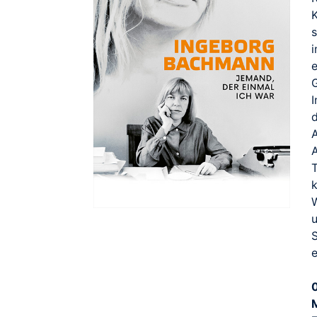
K
e
A
e