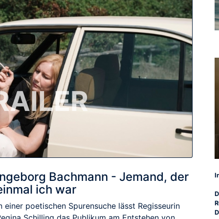
RAILER
Ingeborg Bachmann - Jemand, der
I
einmal ich war
D
R
In einer poetischen Spurensuche lässt Regisseurin
D
Regina Schilling das Publikum am Entstehen von